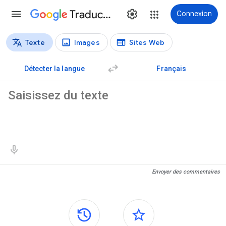
Traduction
Connexion
Texte
Images
Sites Web
Types de traductions
Traduction de texte
Détecter la langue
Français
Texte source
Résultats de traduction
Envoyer des commentaires
Panneaux latéraux