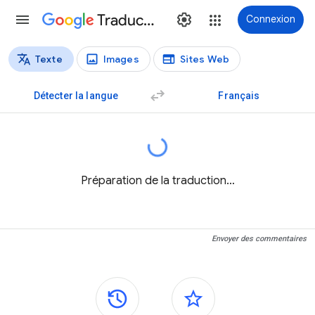
Traduction
Connexion
Texte
Images
Sites Web
Types de traductions
Traduction de texte
Détecter la langue
Français
Préparation de la traduction…
Envoyer des commentaires
Panneaux latéraux