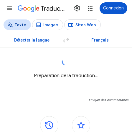
Traduction
Connexion
Texte
Images
Sites Web
Types de traductions
Traduction de texte
Détecter la langue
Français
Préparation de la traduction…
Envoyer des commentaires
Panneaux latéraux