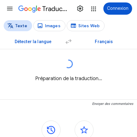
Traduction
Connexion
Texte
Images
Sites Web
Types de traductions
Traduction de texte
Détecter la langue
Français
Préparation de la traduction…
Envoyer des commentaires
Panneaux latéraux