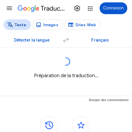
Traduction
Connexion
Texte
Images
Sites Web
Types de traductions
Traduction de texte
Détecter la langue
Français
Préparation de la traduction…
Envoyer des commentaires
Panneaux latéraux