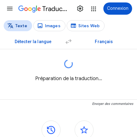
Traduction
Connexion
Texte
Images
Sites Web
Types de traductions
Traduction de texte
Détecter la langue
Français
Préparation de la traduction…
Envoyer des commentaires
Panneaux latéraux