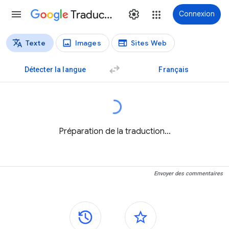
Traduction
Connexion
Texte
Images
Sites Web
Types de traductions
Traduction de texte
Détecter la langue
Français
Préparation de la traduction…
Envoyer des commentaires
Panneaux latéraux