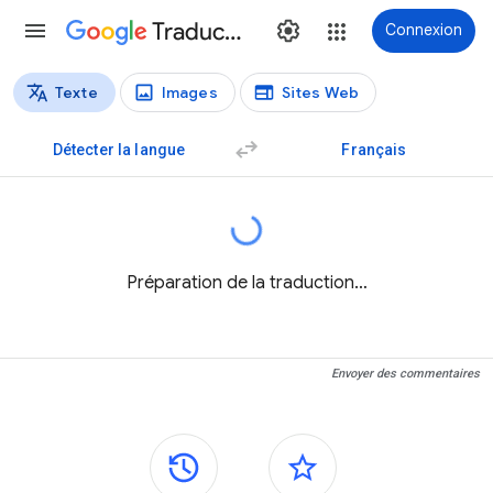
Traduction
Connexion
Texte
Images
Sites Web
Types de traductions
Traduction de texte
Détecter la langue
Français
Préparation de la traduction…
Envoyer des commentaires
Panneaux latéraux