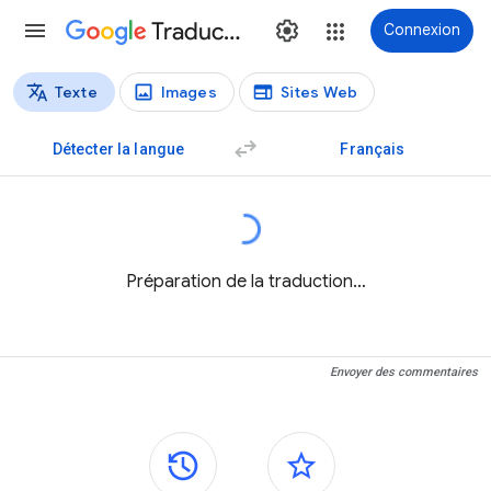
Traduction
Connexion
Texte
Images
Sites Web
Types de traductions
Traduction de texte
Détecter la langue
Français
Préparation de la traduction…
Envoyer des commentaires
Panneaux latéraux