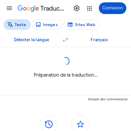
Traduction
Connexion
Texte
Images
Sites Web
Types de traductions
Traduction de texte
Détecter la langue
Français
Préparation de la traduction…
Envoyer des commentaires
Panneaux latéraux