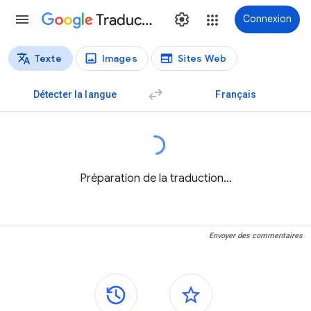
Traduction
Connexion
Texte
Images
Sites Web
Types de traductions
Traduction de texte
Détecter la langue
Français
Préparation de la traduction…
Envoyer des commentaires
Panneaux latéraux