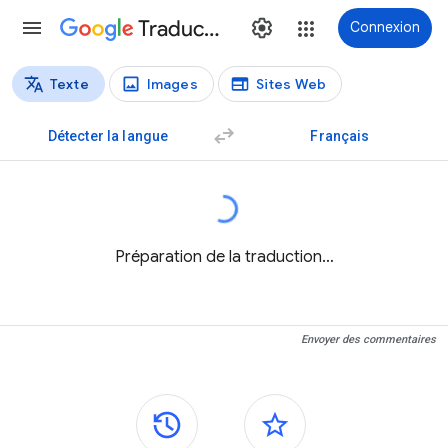
Traduction
Connexion
Texte
Images
Sites Web
Types de traductions
Traduction de texte
Détecter la langue
Français
Préparation de la traduction…
Envoyer des commentaires
Panneaux latéraux