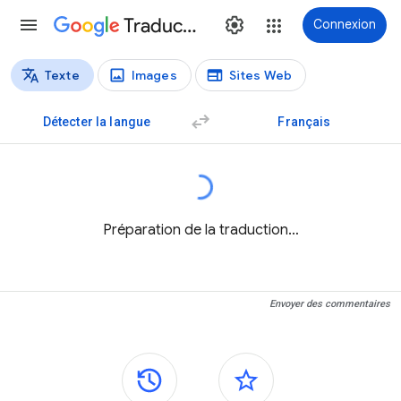
Traduction
Connexion
Texte
Images
Sites Web
Types de traductions
Traduction de texte
Détecter la langue
Français
Préparation de la traduction…
Envoyer des commentaires
Panneaux latéraux