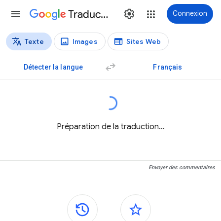
Traduction
Connexion
Texte
Images
Sites Web
Types de traductions
Traduction de texte
Détecter la langue
Français
Préparation de la traduction…
Envoyer des commentaires
Panneaux latéraux