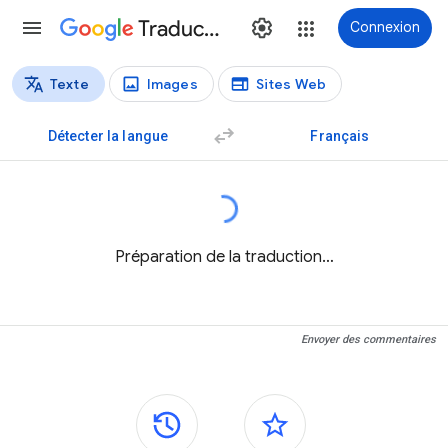
Traduction
Connexion
Texte
Images
Sites Web
Types de traductions
Traduction de texte
Détecter la langue
Français
Préparation de la traduction…
Envoyer des commentaires
Panneaux latéraux