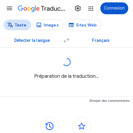
Traduction
Connexion
Texte
Images
Sites Web
Types de traductions
Traduction de texte
Détecter la langue
Français
Préparation de la traduction…
Envoyer des commentaires
Panneaux latéraux