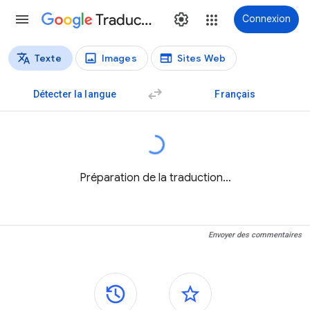
Traduction
Connexion
Texte
Images
Sites Web
Types de traductions
Traduction de texte
Détecter la langue
Français
Préparation de la traduction…
Envoyer des commentaires
Panneaux latéraux