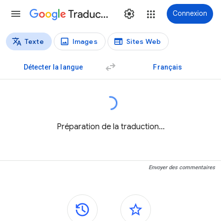
Traduction
Connexion
Texte
Images
Sites Web
Types de traductions
Traduction de texte
Détecter la langue
Français
Préparation de la traduction…
Envoyer des commentaires
Panneaux latéraux