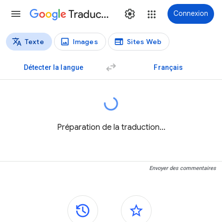
Traduction
Connexion
Texte
Images
Sites Web
Types de traductions
Traduction de texte
Détecter la langue
Français
Préparation de la traduction…
Envoyer des commentaires
Panneaux latéraux