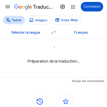
Traduction
Connexion
Texte
Images
Sites Web
Types de traductions
Traduction de texte
Détecter la langue
Français
Préparation de la traduction…
Envoyer des commentaires
Panneaux latéraux