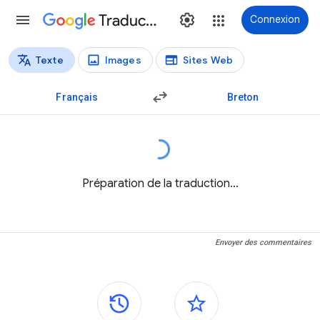
Traduction
Connexion
Texte
Images
Sites Web
Types de traductions
Traduction de texte
Français
Breton
Préparation de la traduction…
Envoyer des commentaires
Panneaux latéraux