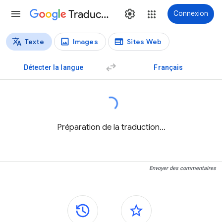
Traduction
Connexion
Texte
Images
Sites Web
Types de traductions
Traduction de texte
Détecter la langue
Français
Préparation de la traduction…
Envoyer des commentaires
Panneaux latéraux