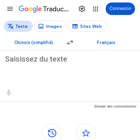
Traduction
Connexion
Texte
Images
Sites Web
Types de traductions
Traduction de texte
Chinois (simplifié)
Français
Texte source
Résultats de traduction
Envoyer des commentaires
Panneaux latéraux