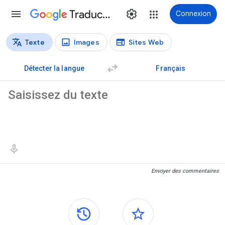
Traduction
Connexion
Texte
Images
Sites Web
Types de traductions
Traduction de texte
Détecter la langue
Français
Texte source
Résultats de traduction
Envoyer des commentaires
Panneaux latéraux