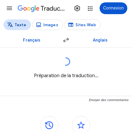
Traduction
Connexion
Texte
Images
Sites Web
Types de traductions
Traduction de texte
Français
Anglais
Préparation de la traduction…
Envoyer des commentaires
Panneaux latéraux