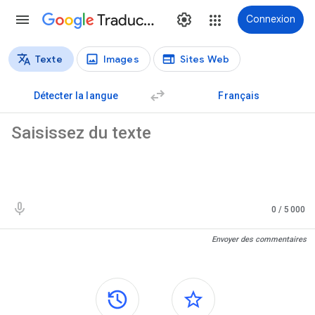
Traduction
Connexion
Texte
Images
Sites Web
Types de traductions
Traduction de texte
Détecter la langue
Français
Texte source
0
/ 5 000
Résultats de traduction
Envoyer des commentaires
Panneaux latéraux