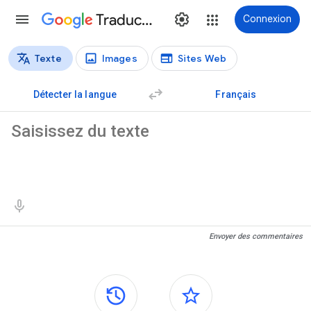
Traduction
Connexion
Texte
Images
Sites Web
Types de traductions
Traduction de texte
Détecter la langue
Français
Texte source
Résultats de traduction
Envoyer des commentaires
Panneaux latéraux